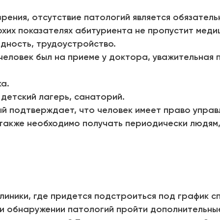
 зрения, отсутствие патологий является обязател
охих показателях абитуриента не пропустит меди
дность, трудоустройство.
человек был на приеме у доктора, уважительная п
а.
детский лагерь, санаторий.
ый подтверждает, что человек имеет право управ
 также необходимо получать периодически людям,
иники, где придется подстроиться под график с
при обнаружении патологий пройти дополнительны