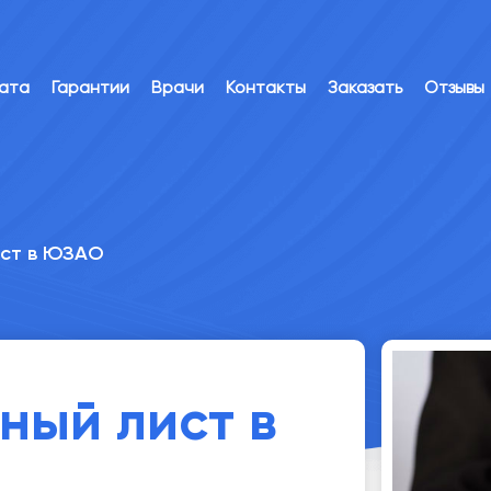
лата
Гарантии
Врачи
Контакты
Заказать
Отзывы
ист в ЮЗАО
ный лист в