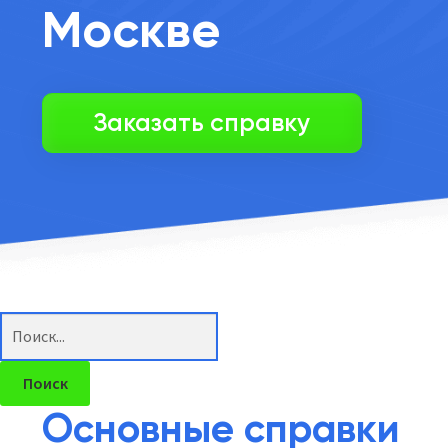
Москве
Заказать справку
Поиск
товаров
Поиск
Основные справки