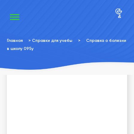
×
×
Главная
>
Справки для учебы
>
Справка о болезни
в школу 095у