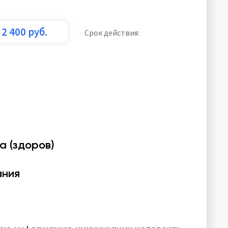
2 400
руб.
Срок действия:
а (здоров)
ания