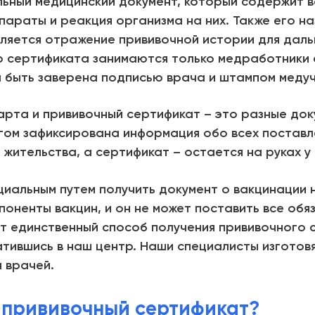
льный медицинский документ, который содержит 
параты и реакция организма на них. Также его н
вляется отражение прививочной истории для дал
о сертификата занимаются только медработники
 быть заверена подписью врача и штампом меду
арта и прививочный сертификат – это разные док
другом зафиксирована информация обо всех постав
жительства, а сертификат – остается на руках у
иальным путем получить документ о вакцинации н
мпоненты вакцин, и он не может поставить все об
ет единственный способ получения прививочного 
тившись в наш центр. Наши специалисты изготовя
 врачей.
я прививочный сертификат?