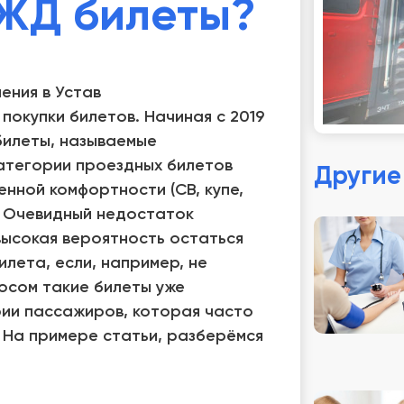
ЖД билеты?
ения в Устав
покупки билетов. Начиная с 2019
билеты, называемые
атегории проездных билетов
Другие
енной комфортности (СВ, купе,
. Очевидный недостаток
высокая вероятность остаться
илета, если, например, не
осом такие билеты уже
рии пассажиров, которая часто
 На примере статьи, разберёмся