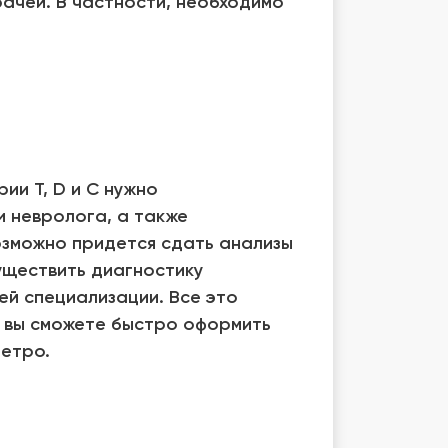
рачей. В частности, необходимо
ии T, D и C нужно
 невролога, а также
озможно придется сдать анализы
уществить диагностику
ей специализации. Все это
с вы сможете быстро оформить
метро.